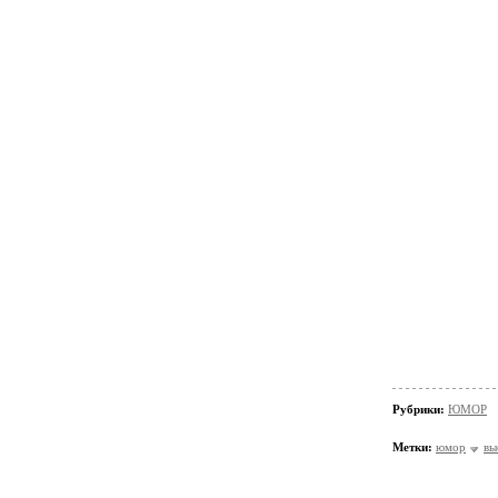
Рубрики:
ЮМОР
Метки:
юмор
вы