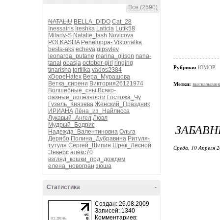
Все (2590)
NATALIU
BELLA_DIDO
Cat_28
Inessairis
Ireshka
Laticia
Lutik58
Milady-S
Natalie_tash
Novicova
POLKASHA
Peneloppa-
Viktorialka
besta-aks
echeva
gipsylev
leonarda_putane
marina_glison
nana-
tanal
obasja
october-girl
ringing
Рубрики:
ЮМОР
tinarisha
tortilka
vados2384
xDopeHatex
Вера_Мурашова
Ветка_сирени
Виктория26121974
Метки:
высказыван
Волшебные_сны
Всяко-
разные_полезности
Госпожа_Чу
Гузель_Князева
Женский_Праздник
ИРИАНА
Лёна_из_Найлисса
Лукавый_Ангел
Лювл
Мудрый_Бодрис
ЗАБАВН
Надежда_Валентиновна
Ольга
Дерябо
Полина_Дубравина
Ритуля-
тутуля
Сергей_Щипин
Шрек_Лесной
Среда, 10 Апреля 2
Энверс
алекс70
взгляд_кошки_под_дождем
елена_новогран
зюша
Статистика
-
Создан: 26.08.2009
Записей: 1340
Комментариев: