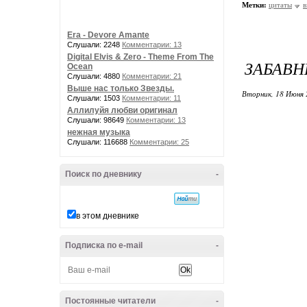
Метки:
цитаты
в
Era - Devore Amante
Слушали: 2248
Комментарии: 13
Digital Elvis & Zero - Theme From The
ЗАБАВН
Ocean
Слушали: 4880
Комментарии: 21
Выше нас только Звезды.
Вторник, 18 Июня 
Слушали: 1503
Комментарии: 11
Аллилуйя любви оригинал
Слушали: 98649
Комментарии: 13
нежная музыка
Слушали: 116688
Комментарии: 25
Поиск по дневнику
-
в этом дневнике
Подписка по e-mail
-
Постоянные читатели
-