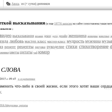
Авось
из (+ сутки) дневников
меткой высказывания
(и еще
19776 записям
на сайте сопоставлена такая мет
зователя ↓
видео
женщина
высказывания
декор
дизайн
дети
ж
вязание
женщины
животные
любовь
мудрость
генда
музы
мужчина
мастер класс
мастер-класс
стихи
стихотворение
аз
рецепты
рукоделие
рецепт
рисунки
юмор
цитаты
цветы
ожники
чай
 СЛОВА
2015 г. 09:45
+ в цитатник
зменить что-либо в своей жизни, если этого хотят ваши сердц
у.
А/Афоризмы, цитаты