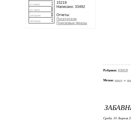
15219
Написано: 33492
Отчеты:
Посетители
Поисковые фразы
Рубрики:
ЮМОР
Метки:
юмор
вы
ЗАБАВН
Среда, 03 Апреля 2