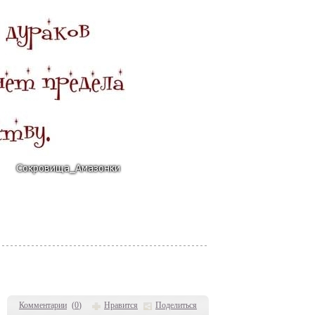
Комментарии
(
0
)
Нравится
Поделиться