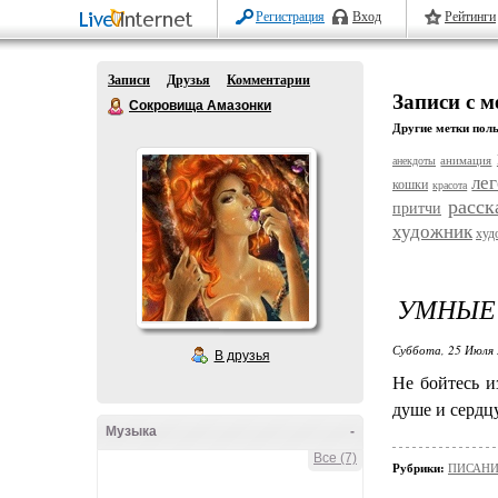
Регистрация
Вход
Рейтинги
Записи
Друзья
Комментарии
Записи с 
Сокровища Амазонки
Другие метки поль
анимация
анекдоты
ле
кошки
красота
расск
притчи
художник
худ
УМНЫЕ
Суббота, 25 Июля 
В друзья
Не бойтесь и
душе и сердц
Музыка
-
Все (7)
Рубрики:
ПИСАНИН