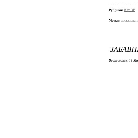
Рубрики:
ЮМОР
Метки:
высказыван
ЗАБАВН
Воскресенье, 31 М