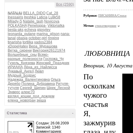
Все (2590)
NATALIU
BELLA_DIDO
Cat_28
Рубрики:
ПИСАНИНА/Стихи
Inessairis
Ireshka
Laticia
Lutik58
Milady-S
Natalie_tash
Novicova
POLKASHA
Peneloppa-
Viktorialka
Метки:
стихотворение
besta-aks
echeva
gipsylev
leonarda_putane
marina_glison
nana-
tanal
obasja
october-girl
ringing
tinarisha
tortilka
vados2384
xDopeHatex
Вера_Мурашова
ЛЮБОВНИЦА
Ветка_сирени
Виктория26121974
Волшебные_сны
Всяко-
разные_полезности
Госпожа_Чу
Гузель_Князева
Женский_Праздник
Вторник, 10 Августа 
ИРИАНА
Лёна_из_Найлисса
Лукавый_Ангел
Лювл
По
Мудрый_Бодрис
Надежда_Валентиновна
Ольга
осколкам
Дерябо
Полина_Дубравина
Ритуля-
тутуля
Сергей_Щипин
Шрек_Лесной
чужого
Энверс
алекс70
взгляд_кошки_под_дождем
елена_новогран
зюша
счастья
Я,
Статистика
-
зажмурив
Создан: 26.08.2009
Записей: 1340
глаза, иду.
Комментариев: