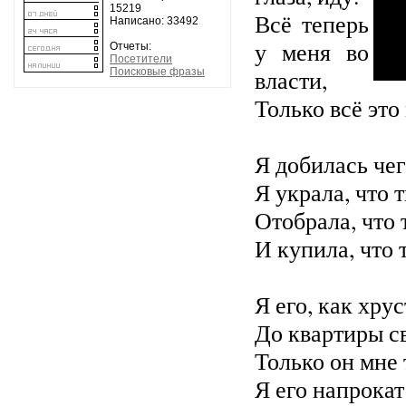
15219
Всё теперь
Написано: 33492
у меня во
Отчеты:
Посетители
власти,
Поисковые фразы
Только всё это
Я добилась чег
Я украла, что 
Отобрала, что 
И купила, что 
Я его, как хру
До квартиры с
Только он мне 
Я его напрокат