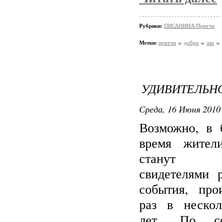
Рубрики:
ПИСАНИНА/Притчи
Метки:
притчи
добро
зло
УДИВИТЕЛЬН
Среда, 16 Июня 2010 
Возможно, в 
время жите
станут
свидетелями 
события, про
раз в нескол
лет. По со