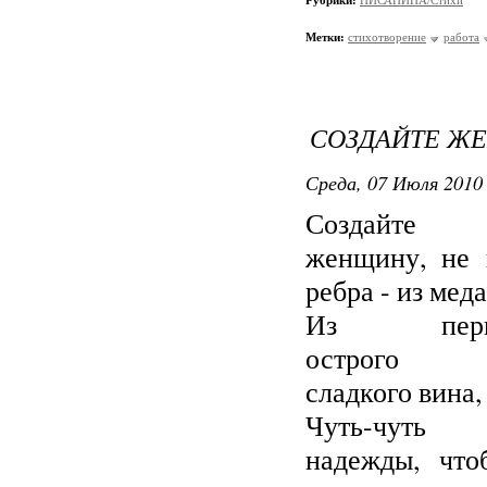
Рубрики:
ПИСАНИНА/Стихи
Метки:
стихотворение
работа
СОЗДАЙТЕ Ж
Среда, 07 Июля 2010 
С
оздайте
женщину, не 
ребра - из меда
Из перц
острого
сладкого вина,
Чуть-чуть
надежды, что