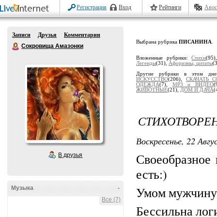
Регистрация
Вход
Рейтинги
Авос
Записи
Друзья
Комментарии
Выбрана рубрика
ПИСАНИНА
.
Сокровища Амазонки
Вложенные рубрики:
Стихи
(95
Легенды
(31),
Афоризмы, цитаты
(
Другие рубрики в этом дне
ИСКУССТВО
(206),
СКАЧАТЬ 
ОДЕЖДА
(7),
МР3 и ВИДЕО
(
ЖИВОТНЫЕ
(21),
ДОМ И ДАЧА
(
СТИХОТВОРЕН
Воскресенье, 22 Авгу
Своеобразное 
В друзья
есть:)
Умом мужчину 
Музыка
-
Все (7)
Бессильна лог