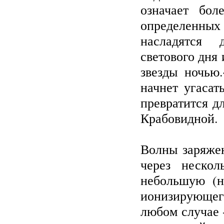
означает бол
определенны
насладятся 
светового дня
звезды ночью.
начнет угасат
превратится д
Крабовидной.
Волны заряжен
через нескол
небольшую (н
ионизирующег
любом случае 