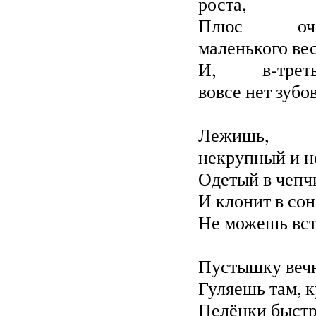
роста,
Плюс оче
маленького ве
И, в-треть
вовсе нет зубо
Лежишь,
некрупный и 
Одетый в чеп
И клонит в сон
Не можешь вст
Пустышку вечн
Гуляешь там, к
Пелёнки быст