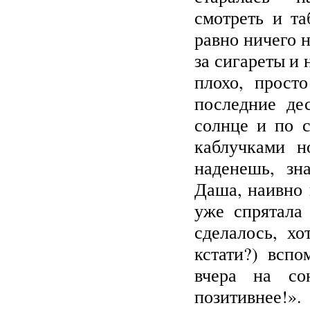
смотреть и та
равно ничего н
за сигареты и 
плохо, прост
последние дес
солнце и по с
каблучками 
наденешь, зн
Даша, наивно
уже спрятала
сделалось, хо
кстати?) вспо
вчера на со
позитивнее!»