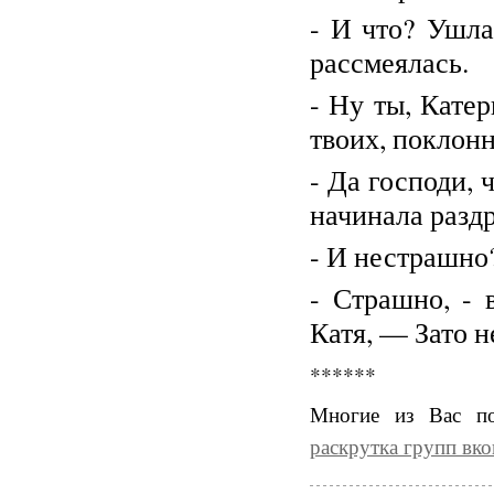
- И
что? Ушла
рассмеялась.
- Ну ты, Катер
твоих, поклон
- Да господи, 
начинала разд
- И нестрашно
- Страшно, - 
Катя, — Зато н
******
Многие из Вас по
раскрутка групп вко