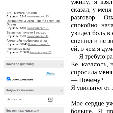
ужину, я взял
сказал, у меня
Era - Devore Amante
разговор. О
Слушали: 2248
Комментарии: 13
Digital Elvis & Zero - Theme From The
спокойно нача
Ocean
Слушали: 4880
Комментарии: 21
увидел боль в 
Выше нас только Звезды.
Слушали: 1503
Комментарии: 11
спешил и не зн
Аллилуйя любви оригинал
Слушали: 98649
Комментарии: 13
ей, о чем я дум
нежная музыка
Слушали: 116688
Комментарии: 25
— Я требую ра
Ее, казалось, 
Поиск по дневнику
-
спросила меня
— Почему?
в этом дневнике
Я увильнул от 
Подписка по e-mail
-
Мое сердце у
больше. Я п
Постоянные читатели
-