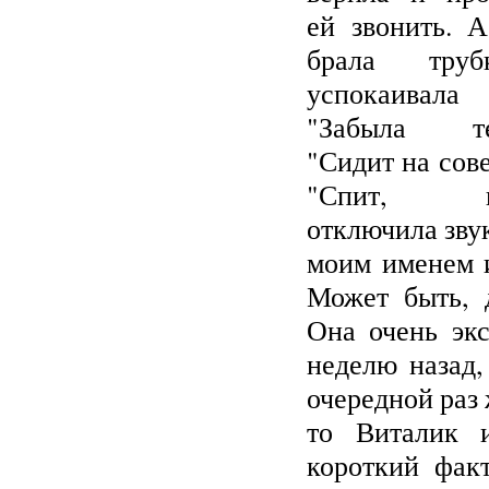
ей звонить. 
брала тру
успокаивал
"Забыла те
"Сидит на сов
"Спит, по
отключила звук
моим именем и
Может быть, 
Она очень экс
неделю назад,
очередной раз 
то Виталик и
короткий факт