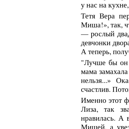
у нас на кухне
Т
етя Вера пе
Миша!», так, 
— рослый двад
девчонки двора
А теперь, получ
"Лучше бы он 
мама замахала
нельзя...» О
счастлив. Пот
Именно этот ф
Лиза, так зв
нравилась. А 
Мишей, а увез