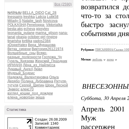
возвратился 
Все (2590)
что-то за сто
NATALIU
BELLA_DIDO
Cat_28
Inessairis
Ireshka
Laticia
Lutik58
Milady-S
Natalie_tash
Novicova
быстро засну
POLKASHA
Peneloppa-
Viktorialka
besta-aks
echeva
gipsylev
событиями дня
leonarda_putane
marina_glison
nana-
tanal
obasja
october-girl
ringing
tinarisha
tortilka
vados2384
xDopeHatex
Вера_Мурашова
Ветка_сирени
Виктория26121974
Рубрики:
ПИСАНИНА/Сказки 100
Волшебные_сны
Всяко-
разные_полезности
Госпожа_Чу
Метки:
любовь
жена
Гузель_Князева
Женский_Праздник
ИРИАНА
Лёна_из_Найлисса
Лукавый_Ангел
Лювл
Мудрый_Бодрис
Надежда_Валентиновна
Ольга
Дерябо
Полина_Дубравина
Ритуля-
ВНЕСЕЗОННЫ
тутуля
Сергей_Щипин
Шрек_Лесной
Энверс
алекс70
взгляд_кошки_под_дождем
Суббота, 30 Апреля 2
елена_новогран
зюша
Апрель 2001 
Статистика
-
Муж б
Создан: 26.08.2009
Записей: 1340
рассерже
Комментариев: