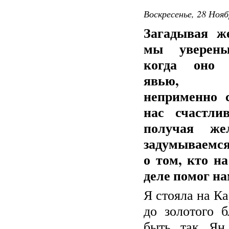
Воскресенье, 28 Нояб
Загадывая же
мы уверены
когда оно 
явью, 
неприменно с
нас счастлив
получая жел
задумываемся
о том, кто н
деле помог н
Я
стояла на К
до золотого 
быть, так, Я