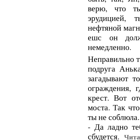
верю, что т
эрудицией, т
нефтяной магн
ешс он долж
немедленно.
Неправильно т
подруга Аньк
загадывают т
ограждения, 
крест. Вот о
моста. Так чт
ты не соблюла.
- Да ладно т
сбудется.
Чита