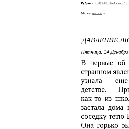
Рубрики:
ПИСАНИНА/Сказки 100
Метки:
рассказ
ДАВЛЕНИЕ Л
Пятница, 24 Декабря 
В первые об 
странном явле
узнала ещ
детстве. Пр
как-то из шк
застала дома
соседку тетю 
Она горько р