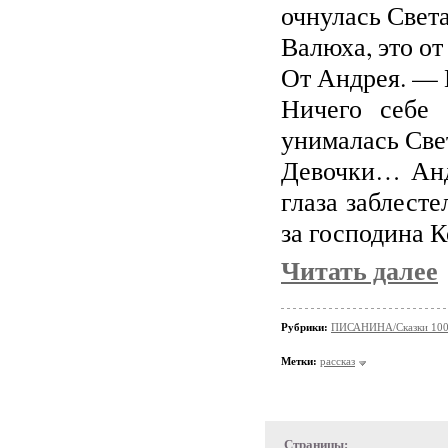
очнулась Света
Валюха, это от
От Андрея. — 
Ничего себе
унималась Све
Девочки… Анд
глаза заблест
за господина К
Читать далее
Рубрики:
ПИСАНИНА/Сказки 100
Метки:
рассказ
Страницы: