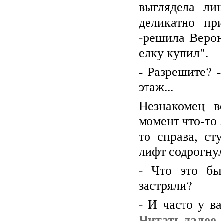
выглядела ли
деликатно пр
-решила Верон
елку купил".
- Разрешите? 
этаж...
Незнакомец в
момент что-то 
то справа, ст
лифт содрогну
- Что это бы
застряли?
- И часто у в
Читать далее