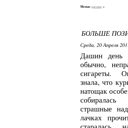
Метки:
рассказ
БОЛЬШЕ ПОЗИ
Среда, 20 Апреля 201
Дашин день н
обычно, непр
сигареты. О
знала, что кур
натощак особен
собиралась 
страшные над
лачках прочи
старалась 