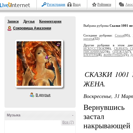
Регистрация
Вход
Рейтинги
Авос
Записи
Друзья
Комментарии
Выбрана рубрика
Сказки 1001 но
Сокровища Амазонки
Соседние рубрики:
Стихи
(95),
цитаты
(32)
Другие рубрики в этом дне
ИСКУССТВО
(206),
СКАЧАТЬ 
ПИСАНИНА
(278),
ОДЕЖДА
(7)
БЛОГЕРА
(8),
ЖИВОТНЫЕ
(21),
Д
СКАЗКИ 1001
ЖЕНА.
Воскресенье, 31 Март
В друзья
Вернувшись
застал
Музыка
-
Все (7)
накрывающе