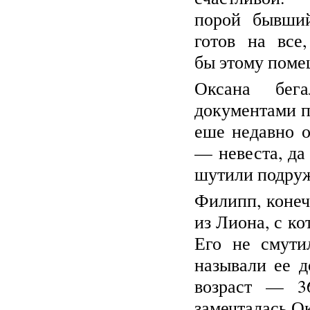
порой бывши
готов на все
бы этому помеш
Оксана бег
документами п
еше недавно о
— невеста, да
шутили подруж
Филипп, конеч
из Лиона, с к
Его не смути
называли ее д
возраст — 36
замечталась Ок