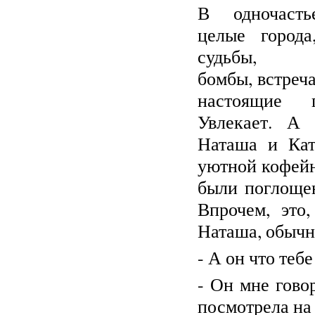
В одночасть
целые города
судьбы, вз
бомбы, встреч
настоящие по
Увлекает. А 
Наташа и Кат
уютной кофей
были поглоще
Впрочем, это
Наташа, обычн
- А он что тебе
- Он мне говор
посмотрела на 