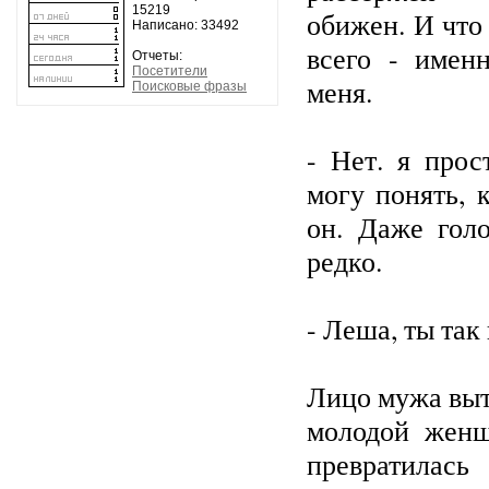
15219
обижен. И что
Написано: 33492
всего - имен
Отчеты:
Посетители
меня.
Поисковые фразы
- Нет. я прос
могу понять, 
он. Даже гол
редко.
- Леша, ты так 
Лицо мужа вытя
молодой женщ
превратилас