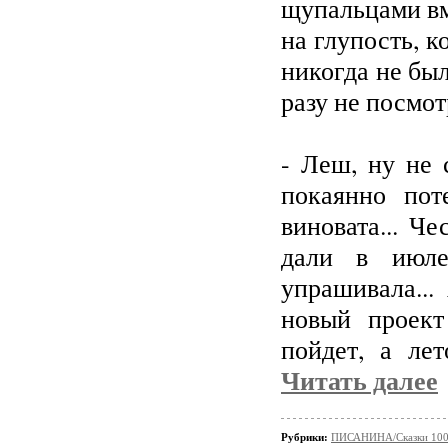
щупальцами вм
на глупость, к
никогда не был
разу не посмот
- Леш, ну не 
покаянно пот
виновата... Ч
дали в июле
упрашивала...
новый проект
пойдет, а лет
Читать далее
Рубрики:
ПИСАНИНА/Сказки 100