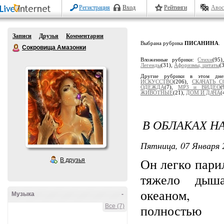
Регистрация
Вход
Рейтинги
Авос
Записи
Друзья
Комментарии
Выбрана рубрика
ПИСАНИНА
.
Сокровища Амазонки
Вложенные рубрики:
Стихи
(95
Легенды
(31),
Афоризмы, цитаты
(
Другие рубрики в этом дне
ИСКУССТВО
(206),
СКАЧАТЬ 
ОДЕЖДА
(7),
МР3 и ВИДЕО
(
ЖИВОТНЫЕ
(21),
ДОМ И ДАЧА
(
В ОБЛАКАХ Н
Пятница, 07 Января 
Он легко пари
В друзья
тяжело дыш
океаном,
Музыка
-
полностью
Все (7)