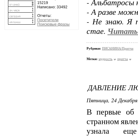
- Альбатросы 
15219
Написано: 33492
- А разве мож
Отчеты:
- Не знаю. Я 
Посетители
Поисковые фразы
стае.
Читать 
Рубрики:
ПИСАНИНА/Притчи
Метки:
мудрость
притча
ДАВЛЕНИЕ Л
Пятница, 24 Декабря 
В первые об 
странном явле
узнала ещ