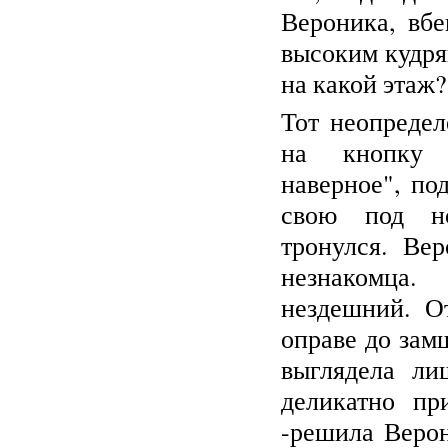
Вероника, вбе
высоким кудр
на какой этаж?
Тот неопредел
на кнопку "
наверное", по
свою под н
тронулся. Ве
незнакомца
нездешний. О
оправе до зам
выглядела ли
деликатно пр
-решила Верон