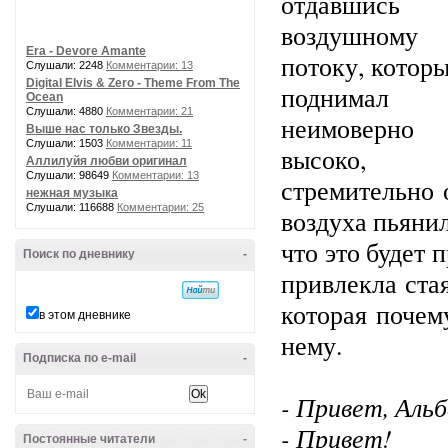
отдавшись
воздушному
Era - Devore Amante
потоку, которы
Слушали: 2248
Комментарии: 13
Digital Elvis & Zero - Theme From The
поднимал 
Ocean
Слушали: 4880
Комментарии: 21
неимоверно
Выше нас только Звезды.
Слушали: 1503
Комментарии: 11
высоко,
Аллилуйя любви оригинал
Слушали: 98649
Комментарии: 13
стремительно 
нежная музыка
Слушали: 116688
Комментарии: 25
воздуха пьянил
что это будет 
Поиск по дневнику
-
привлекла стая
которая почем
в этом дневнике
нему.
Подписка по e-mail
-
- Привет, Аль
- Привет!
Постоянные читатели
-