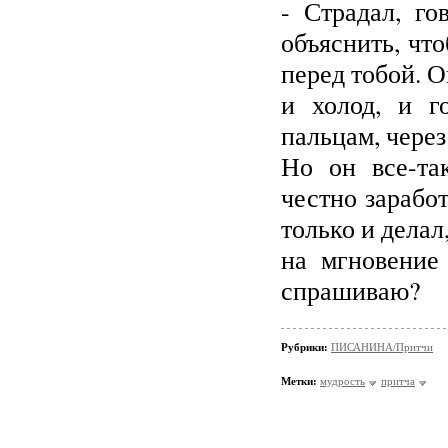
- Страдал, го
объяснить, что
перед тобой. О
и холод, и г
пальцам, через
Но он все-та
честно зарабо
только и делал
на мгновение 
спрашиваю?
Рубрики:
ПИСАНИНА/Притчи
Метки:
мудрость
притча