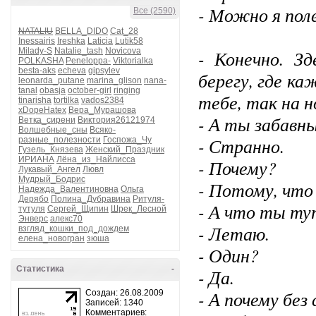
- Можно я пол
Все (2590)
NATALIU
BELLA_DIDO
Cat_28
Inessairis
Ireshka
Laticia
Lutik58
Milady-S
Natalie_tash
Novicova
- Конечно. З
POLKASHA
Peneloppa-
Viktorialka
besta-aks
echeva
gipsylev
берегу, где ка
leonarda_putane
marina_glison
nana-
tanal
obasja
october-girl
ringing
тебе, так на н
tinarisha
tortilka
vados2384
xDopeHatex
Вера_Мурашова
- А ты забавны
Ветка_сирени
Виктория26121974
Волшебные_сны
Всяко-
- Странно.
разные_полезности
Госпожа_Чу
Гузель_Князева
Женский_Праздник
ИРИАНА
Лёна_из_Найлисса
- Почему?
Лукавый_Ангел
Лювл
Мудрый_Бодрис
- Потому, что
Надежда_Валентиновна
Ольга
Дерябо
Полина_Дубравина
Ритуля-
- А что ты ту
тутуля
Сергей_Щипин
Шрек_Лесной
Энверс
алекс70
- Летаю.
взгляд_кошки_под_дождем
елена_новогран
зюша
- Один?
Статистика
-
- Да.
- А почему без
Создан: 26.08.2009
Записей: 1340
Комментариев: