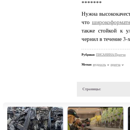
*******
Нужна высококачест
что
широкоформатн
также стойкой к у
чернил в течение 3-х
Рубрики:
ПИСАНИНА/Притчи
Метки:
мудрость
притча
Страницы: