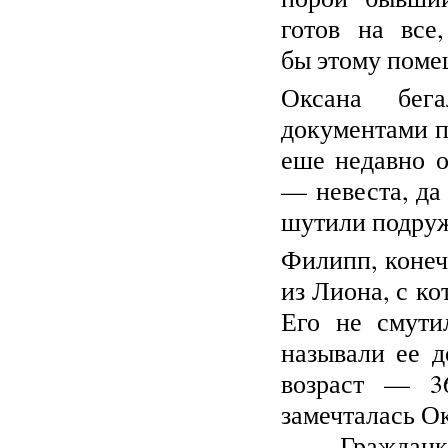
готов на все
бы этому помеш
Оксана бег
документами п
еше недавно о
— невеста, да
шутили подруж
Филипп, конеч
из Лиона, с к
Его не смути
называли ее д
возраст — 36
замечталась Ок
— Гражданка н