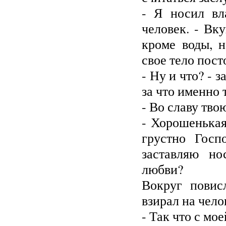
- Я носил вл
человек. - Вк
кроме воды, 
свое тело пост
- Ну и что? - 
за что именно 
- Во славу тво
- Хорошенькая
грустно Госп
заставляю н
любви?
Вокруг повис
взирал на чело
- Так что с мо