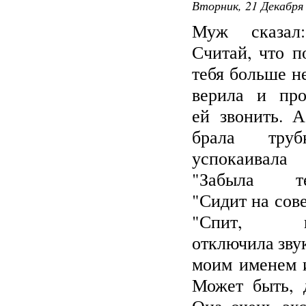
Вторник, 21 Декабря 
Муж сказал
Считай, что п
тебя больше не
верила и про
ей звонить. 
брала тру
успокаивал
"Забыла те
"Сидит на сов
"Спит, по
отключила звук
моим именем и
Может быть, 