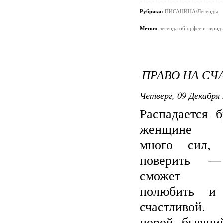
Рубрики:
ПИСАНИНА/Легенды
Метки:
легенда об орфее и эврид
ПРАВО НА СЧ
Четверг, 09 Декабря 
Распадается б
женщине н
много сил, 
поверить 
сможет с
полюбить и 
счастливо
порой бывши