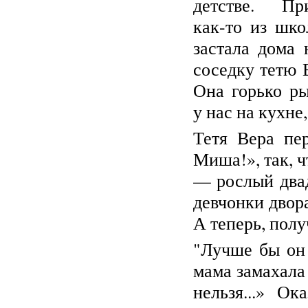
детстве. Пр
как-то из шк
застала дома
соседку тетю 
Она горько р
у нас на кухне
Т
етя Вера пе
Миша!», так, 
— рослый двад
девчонки двора
А теперь, получ
"Лучше бы он 
мама замахала
нельзя...» О