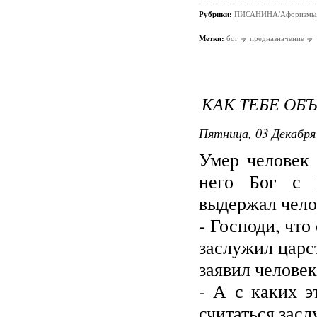
Рубрики:
ПИСАНИНА/Афоризмы,
Метки:
бог
предназначение
КАК ТЕБЕ ОБ
Пятница, 03 Декабря 
Умер человек 
него Бог с 
выдержал чело
- Господи, чт
заслужил царст
заявил человек
- А с каких э
считаться засл