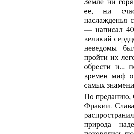
Земле ни гор
ее, ни сча
наслажденья с
— написал 40
великий сердц
неведомы был
пройти их лег
обрести и... 
времен миф о
самых знамени
По преданию, 
Фракии. Слава
распространи
природа над
покорялись люд