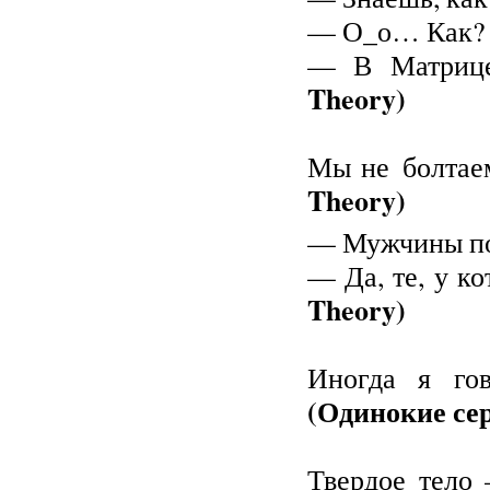
— О_о… Как?
— В Матрице
Theory)
Мы не болтаем
Theory)
— Мужчины пом
— Да, те, у ко
Theory)
Иногда я го
(Одинокие се
Твердое тело