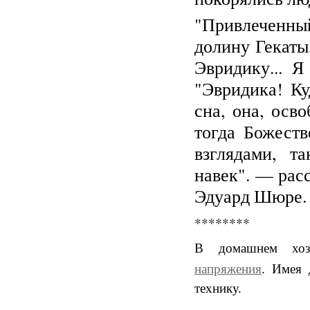
"Привлеченн
долину Гекаты
Эвридику... Я
"Эвридика! К
сна, она, осв
тогда Божест
взглядами, т
навек". — рас
Эдуард Шюре
********
В домашнем хозя
напряжения
.
Имея 
технику.