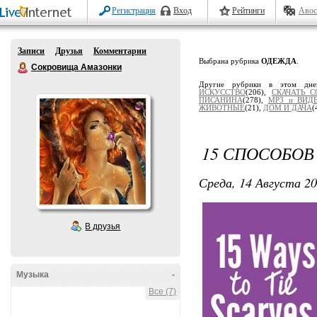
Регистрация
Вход
Рейтинги
Авос
Записи
Друзья
Комментарии
Выбрана рубрика
ОДЕЖДА
.
Сокровища Амазонки
Другие рубрики в этом дне
ИСКУССТВО
(206),
СКАЧАТЬ 
ПИСАНИНА
(278),
МР3 и ВИД
ЖИВОТНЫЕ
(21),
ДОМ И ДАЧА
(
15 СПОСОБОВ
Среда, 14 Августа 20
В друзья
Музыка
-
Все (7)