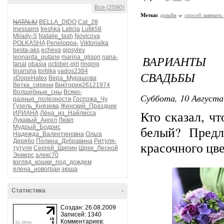
Все (2590)
Метки:
дизайн
способ завязать
NATALIU
BELLA_DIDO
Cat_28
Inessairis
Ireshka
Laticia
Lutik58
Milady-S
Natalie_tash
Novicova
POLKASHA
Peneloppa-
Viktorialka
besta-aks
echeva
gipsylev
ВАРИАНТЫ
leonarda_putane
marina_glison
nana-
tanal
obasja
october-girl
ringing
tinarisha
tortilka
vados2384
СВАДЬБЫ
xDopeHatex
Вера_Мурашова
Ветка_сирени
Виктория26121974
Волшебные_сны
Всяко-
Суббота, 10 Августа
разные_полезности
Госпожа_Чу
Гузель_Князева
Женский_Праздник
Кто сказал, ч
ИРИАНА
Лёна_из_Найлисса
Лукавый_Ангел
Лювл
Мудрый_Бодрис
белый? Предл
Надежда_Валентиновна
Ольга
Дерябо
Полина_Дубравина
Ритуля-
красочного цв
тутуля
Сергей_Щипин
Шрек_Лесной
Энверс
алекс70
взгляд_кошки_под_дождем
елена_новогран
зюша
Статистика
-
Создан: 26.08.2009
Записей: 1340
Комментариев: